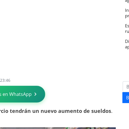
a
In
p
E
r
D
ap
 23:46
s en WhatsApp
B
cio tendrán un nuevo aumento de sueldos
.