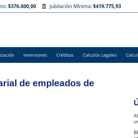
imo:
$376.600,00
Jubilación Mínima:
$419.775,93
ización
Inversiones
Créditos
Calculos Legales
Calcu
larial de empleados de
Ú
A
u
B