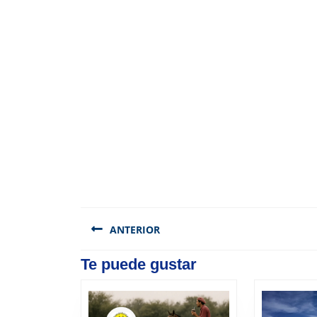
Navegación
de
ANTERIOR
entradas
Previous
Te puede gustar
post: