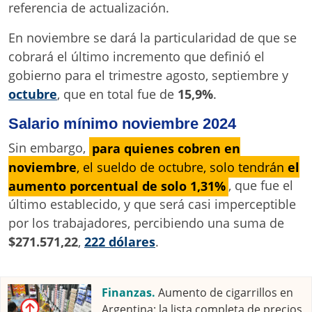
referencia de actualización.
En noviembre se dará la particularidad de que se
cobrará el último incremento que definió el
gobierno para el trimestre agosto, septiembre y
octubre
, que en total fue de
15,9%
.
Salario mínimo noviembre 2024
Sin embargo,
para quienes cobren en
noviembre
, el sueldo de octubre, solo tendrán
el
aumento porcentual de solo 1,31%
, que fue el
último establecido, y que será casi imperceptible
por los trabajadores, percibiendo una suma de
$271.571,22
,
222 dólares
.
Finanzas.
Aumento de cigarrillos en
Argentina: la lista completa de precios