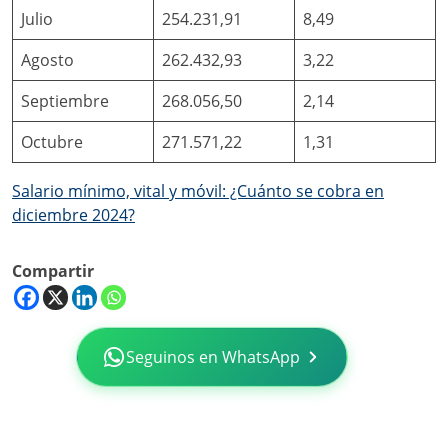
Julio
254.231,91
8,49
Agosto
262.432,93
3,22
Septiembre
268.056,50
2,14
Octubre
271.571,22
1,31
Salario mínimo, vital y móvil: ¿Cuánto se cobra en
diciembre 2024?
Compartir
Seguinos en WhatsApp