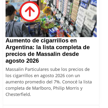
Aumento de cigarrillos en
Argentina: la lista completa de
precios de Massalin desde
Aumento
agosto 2026
de
Massalin Particulares sube los precios de
cigarrillos
los cigarrillos en agosto 2026 con un
en
aumento promedio del 7%. Conocé la lista
Argentina:
completa de Marlboro, Philip Morris y
la
Chesterfield.
lista
completa