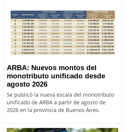
de
precios
de
Massalin
desde
agosto
2026
ARBA: Nuevos montos del
monotributo unificado desde
ARBA:
agosto 2026
Nuevos
Se publicó la nueva escala del monotributo
montos
unificado de ARBA a partir de agosto de
del
2026 en la provincia de Buenos Aires.
monotributo
unificado