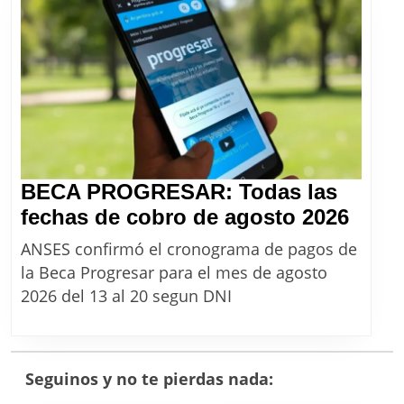
desde
agosto
2026
BECA PROGRESAR: Todas las
BEC
fechas de cobro de agosto 2026
PRO
ANSES confirmó el cronograma de pagos de
Toda
la Beca Progresar para el mes de agosto
las
2026 del 13 al 20 segun DNI
fech
de
cobr
Seguinos y no te pierdas nada:
de