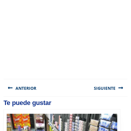
Navegación
de
ANTERIOR
SIGUIENTE
entradas
Previous
Te puede gustar
Next
post:
post: