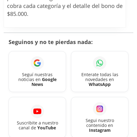
la
cobra cada categoría y el detalle del bono de
industria
$85.000.
plástica
y
escalas
Seguinos y no te pierdas nada:
confirmadas
para
agosto
2026
Seguí nuestras
Enterate todas las
noticias en
Google
novedades en
categoría
News
WhatsApp
por
categoría
Segui nuestro
Suscribite a nuestro
contenido en
canal de
YouTube
Instagram