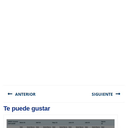
Navegación
de
ANTERIOR
SIGUIENTE
entradas
Previous
Te puede gustar
Next
post:
post: