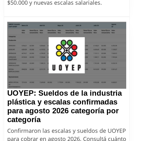
salariales
$50.000 y nuevas escalas salariales.
hasta
2027:
cuándo
y
cómo
se
incorporan
los
$120.000
al
UOYEP: Sueldos de la industria
básico
plástica y escalas confirmadas
para agosto 2026 categoría por
UOYEP:
categoría
Sueldos
Confirmaron las escalas y sueldos de UOYEP
de
para cobrar en agosto 2026. Consultá cuánto