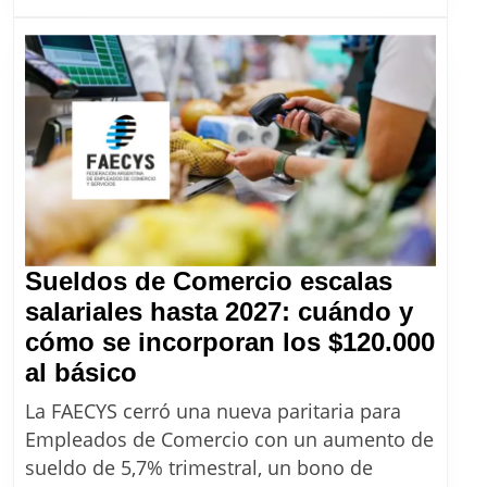
cobrar
en
agosto
y
septiembre
2026
Sueldos de Comercio escalas
salariales hasta 2027: cuándo y
cómo se incorporan los $120.000
Sueldos
al básico
de
La FAECYS cerró una nueva paritaria para
Comercio
Empleados de Comercio con un aumento de
escalas
sueldo de 5,7% trimestral, un bono de