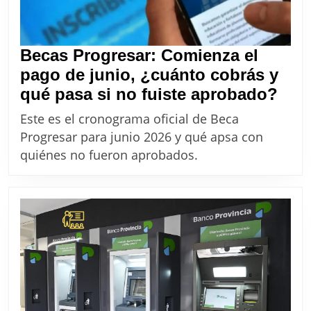
Becas Progresar: Comienza el
pago de junio, ¿cuánto cobrás y
Bec
qué pasa si no fuiste aprobado?
Prog
Este es el cronograma oficial de Beca
Com
Progresar para junio 2026 y qué apsa con
el
quiénes no fueron aprobados.
pag
de
juni
¿cu
cob
y
qué
pas