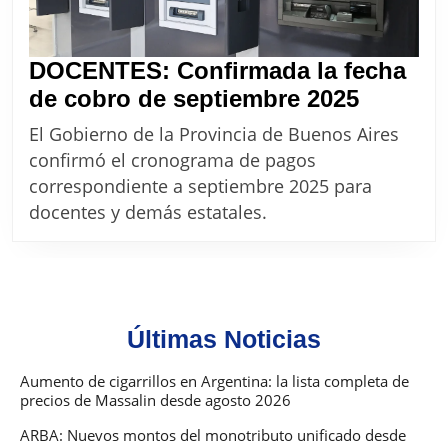
si
no
DOCENTES: Confirmada la fecha
fuis
DOCEN
de cobro de septiembre 2025
apr
Confir
El Gobierno de la Provincia de Buenos Aires
la
confirmó el cronograma de pagos
fecha
correspondiente a septiembre 2025 para
de
docentes y demás estatales.
cobro
de
septiem
2025
Últimas Noticias
Aumento de cigarrillos en Argentina: la lista completa de
precios de Massalin desde agosto 2026
ARBA: Nuevos montos del monotributo unificado desde