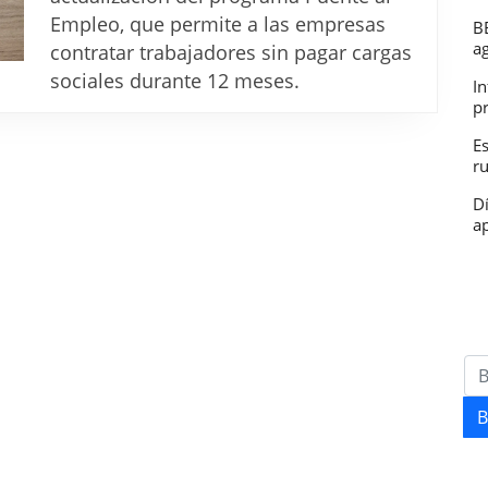
cargas
Empleo, que permite a las empresas
B
sociales:
a
contratar trabajadores sin pagar cargas
Así
sociales durante 12 meses.
In
funciona
p
Puente
E
r
al
Empleo
D
ap
2025
B