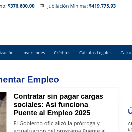
imo:
$376.600,00
Jubilación Mínima:
$419.775,93
ización
Inversiones
Créditos
Calculos Legales
Calcu
omentar Empleo
Contratar sin pagar cargas
sociales: Así funciona
Ú
Contratar
Puente al Empleo 2025
sin
El Gobierno oficializó la prórroga y
A
pagar
u
actualización del programa Puente al