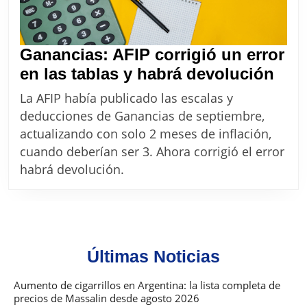
Ganancias: AFIP corrigió un error
Gan
en las tablas y habrá devolución
AFI
La AFIP había publicado las escalas y
corr
deducciones de Ganancias de septiembre,
un
actualizando con solo 2 meses de inflación,
erro
cuando deberían ser 3. Ahora corrigió el error
en
habrá devolución.
las
tabl
y
hab
Últimas Noticias
dev
Aumento de cigarrillos en Argentina: la lista completa de
precios de Massalin desde agosto 2026