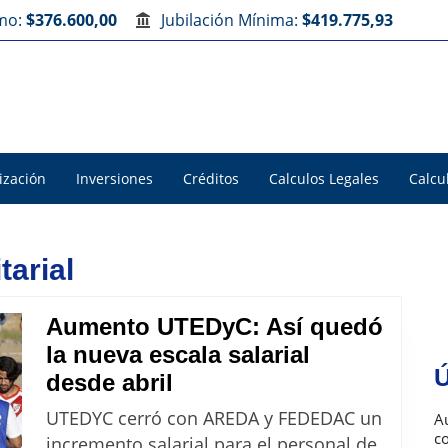
imo:
$376.600,00
Jubilación Mínima:
$419.775,93
ización
Inversiones
Créditos
Calculos Legales
Calcu
tarial
Aumento UTEDyC: Así quedó
la nueva escala salarial
Ú
Aumento
desde abril
UTEDyC:
UTEDYC cerró con AREDA y FEDEDAC un
Au
Así
c
incremento salarial para el personal de