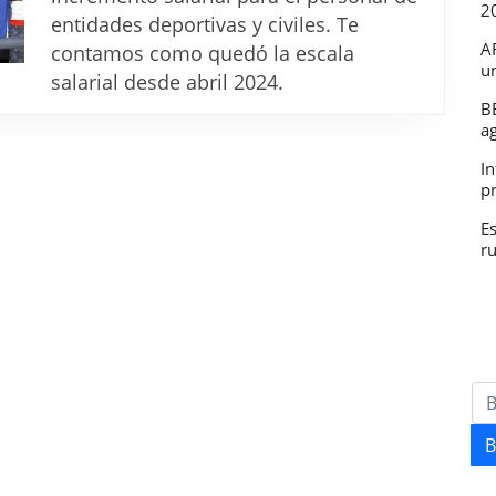
2
quedó
entidades deportivas y civiles. Te
la
A
contamos como quedó la escala
u
nueva
salarial desde abril 2024.
escala
B
a
salarial
In
desde
p
abril
E
r
B