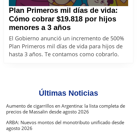
Plan Primeros mil días de vida:
Cómo cobrar $19.818 por hijos
Plan
menores a 3 años
Primeros
El Gobierno anunció un incremento de 500%
mil
Plan Primeros mil días de vida para hijos de
días
hasta 3 años. Te contamos como cobrarlo.
de
vida:
Cómo
cobrar
Últimas Noticias
$19.818
por
Aumento de cigarrillos en Argentina: la lista completa de
precios de Massalin desde agosto 2026
hijos
menores
ARBA: Nuevos montos del monotributo unificado desde
agosto 2026
a