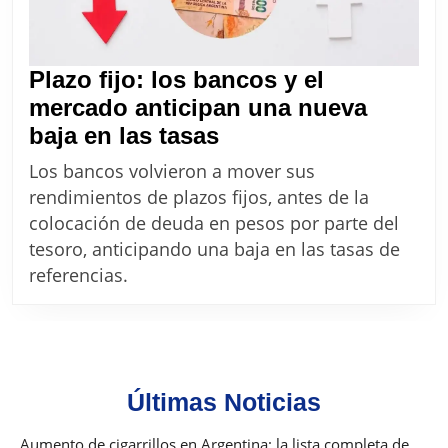
Plazo fijo: los bancos y el
mercado anticipan una nueva
Plazo
baja en las tasas
fijo:
Los bancos volvieron a mover sus
los
rendimientos de plazos fijos, antes de la
bancos
colocación de deuda en pesos por parte del
y
tesoro, anticipando una baja en las tasas de
el
referencias.
mercado
anticipan
una
nueva
Últimas Noticias
baja
en
Aumento de cigarrillos en Argentina: la lista completa de