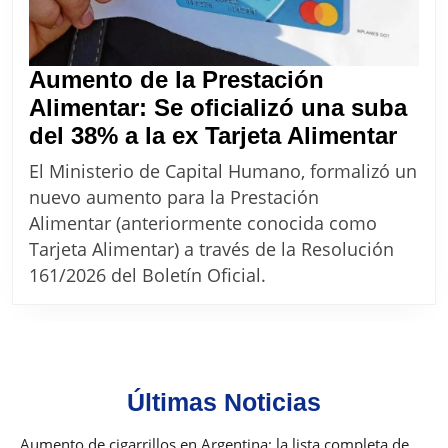
Aumento de la Prestación
Alimentar: Se oficializó una suba
Aum
del 38% a la ex Tarjeta Alimentar
de
El Ministerio de Capital Humano, formalizó un
la
nuevo aumento para la Prestación
Pres
Alimentar (anteriormente conocida como
Alim
Tarjeta Alimentar) a través de la Resolución
Se
161/2026 del Boletín Oficial.
ofici
una
sub
del
Últimas Noticias
38%
a
Aumento de cigarrillos en Argentina: la lista completa de