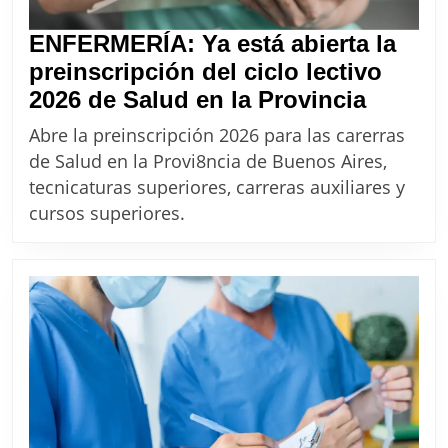
ENFERMERÍA: Ya está abierta la
preinscripción del ciclo lectivo
ENFER
2026 de Salud en la Provincia
Ya
Abre la preinscripción 2026 para las carerras
está
de Salud en la Provi8ncia de Buenos Aires,
abierta
tecnicaturas superiores, carreras auxiliares y
la
cursos superiores.
preinsc
del
ciclo
lectivo
2026
de
Salud
en