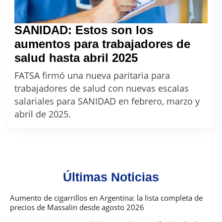
la
Provin
SANIDAD: Estos son los
aumentos para trabajadores de
SANIDAD:
salud hasta abril 2025
Estos
FATSA firmó una nueva paritaria para
son
trabajadores de salud con nuevas escalas
los
salariales para SANIDAD en febrero, marzo y
aumentos
abril de 2025.
para
trabajadores
de
salud
Últimas Noticias
hasta
abril
Aumento de cigarrillos en Argentina: la lista completa de
precios de Massalin desde agosto 2026
2025