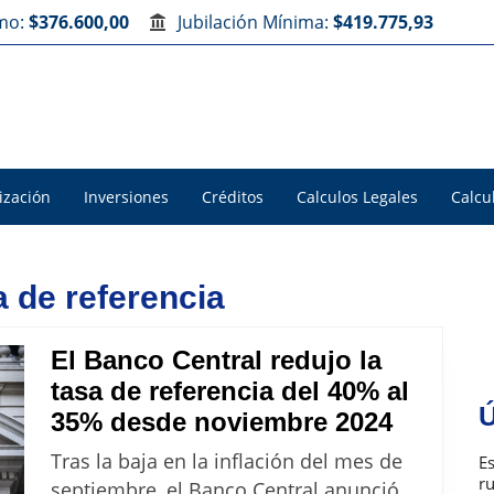
imo:
$376.600,00
Jubilación Mínima:
$419.775,93
ización
Inversiones
Créditos
Calculos Legales
Calcu
a de referencia
El Banco Central redujo la
tasa de referencia del 40% al
Ú
El
35% desde noviembre 2024
Banco
Tras la baja en la inflación del mes de
E
Central
r
septiembre, el Banco Central anunció