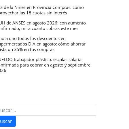
ía de la Niñez en Provincia Compras: cómo
rovechar las 18 cuotas sin interés
UH de ANSES en agosto 2026: con aumento
onfirmado, mirá cuánto cobrás este mes
ia
no a uno todos los descuentos en
upermercados DIA en agosto: cómo ahorrar
asta un 35% en tus compras
ELDO trabajador plástico: escalas salarial
onfirmada para cobrar en agosto y septiembre
026
bre
uscar