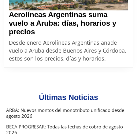
Aerolíneas Argentinas suma
vuelo a Aruba: días, horarios y
Aerolíneas
precios
Argentinas
Desde enero Aerolíneas Argentinas añade
suma
vuelo a Aruba desde Buenos Aires y Córdoba,
vuelo
estos son los precios, días y horarios.
a
Aruba:
días,
horarios
Últimas Noticias
y
precios
ARBA: Nuevos montos del monotributo unificado desde
agosto 2026
BECA PROGRESAR: Todas las fechas de cobro de agosto
2026