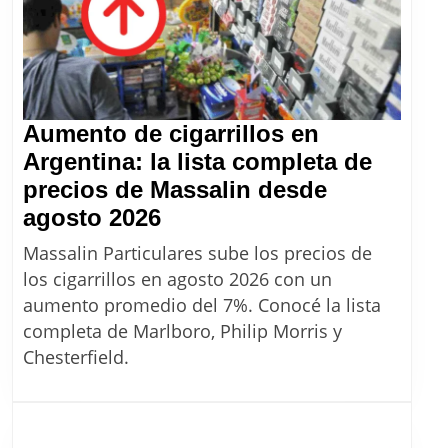
llegue
a
un
2%
Aumento de cigarrillos en
Argentina: la lista completa de
precios de Massalin desde
Aumento
agosto 2026
de
Massalin Particulares sube los precios de
cigarrillos
los cigarrillos en agosto 2026 con un
en
aumento promedio del 7%. Conocé la lista
Argentina:
completa de Marlboro, Philip Morris y
la
Chesterfield.
lista
completa
de