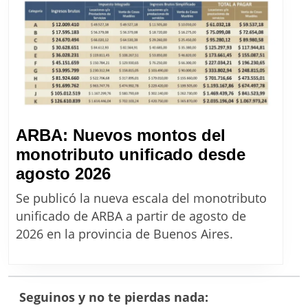
precios
de
Massalin
desde
agosto
2026
ARBA: Nuevos montos del
monotributo unificado desde
ARBA:
agosto 2026
Nuevos
Se publicó la nueva escala del monotributo
montos
unificado de ARBA a partir de agosto de
del
2026 en la provincia de Buenos Aires.
monotributo
unificado
desde
Seguinos y no te pierdas nada:
agosto