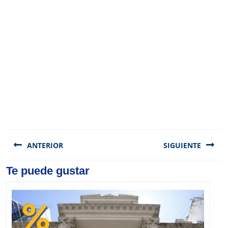
Navegación
de
ANTERIOR
SIGUIENTE
entradas
Previous
Te puede gustar
Next
post:
post: