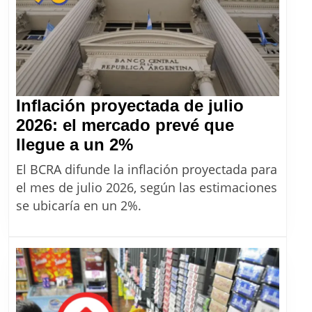
Inflación proyectada de julio
2026: el mercado prevé que
Inflación
llegue a un 2%
proyectada
El BCRA difunde la inflación proyectada para
de
el mes de julio 2026, según las estimaciones
julio
se ubicaría en un 2%.
2026:
el
mercado
prevé
que