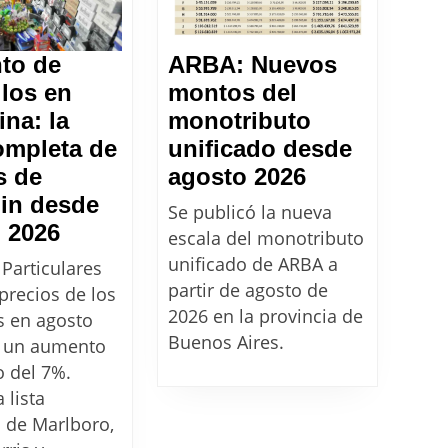
to de
ARBA: Nuevos
llos en
montos del
ina: la
monotributo
completa de
unificado desde
ARBA:
s de
agosto 2026
Nuevos
in desde
Se publicó la nueva
Aumento
montos
 2026
escala del monotributo
de
del
unificado de ARBA a
Particulares
cigarrillos
monotributo
partir de agosto de
precios de los
en
unificado
2026 en la provincia de
os en agosto
Argentina:
Buenos Aires.
desde
 un aumento
la
agosto
 del 7%.
 lista
lista
2026
 de Marlboro,
completa