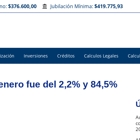
imo:
$376.600,00
Jubilación Mínima:
$419.775,93
ización
Inversiones
Créditos
Calculos Legales
Calcu
enero fue del 2,2% y 84,5%
Ú
Au
c
2