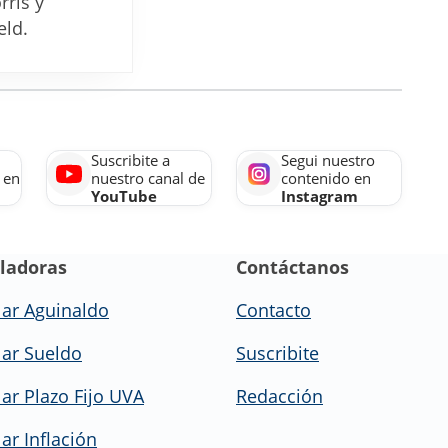
rris y
de
eld.
precios
de
Massalin
desde
agosto
Suscribite a
Segui nuestro
2026
 en
nuestro canal de
contenido en
YouTube
Instagram
ladoras
Contáctanos
lar Aguinaldo
Contacto
lar Sueldo
Suscribite
lar Plazo Fijo UVA
Redacción
ar Inflación