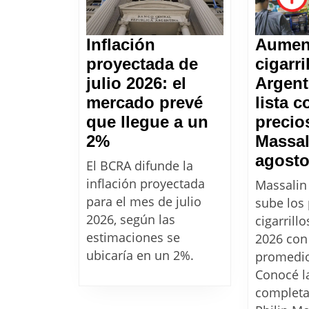
Inflación
Aumen
proyectada de
cigarri
julio 2026: el
Argent
mercado prevé
lista 
que llegue a un
precio
Inflación
2%
Massal
proyectada
agosto
El BCRA difunde la
de
inflación proyectada
Massalin 
julio
para el mes de julio
sube los 
2026:
2026, según las
cigarrill
el
estimaciones se
2026 con
ubicaría en un 2%.
mercado
promedio
prevé
Conocé la
completa
que