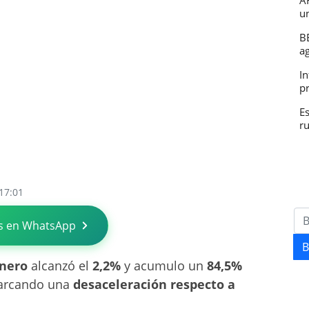
A
u
B
a
In
p
E
r
 17:01
s en WhatsApp
B
enero
alcanzó el
2,2%
y acumulo un
84,5%
arcando una
desaceleración respecto a