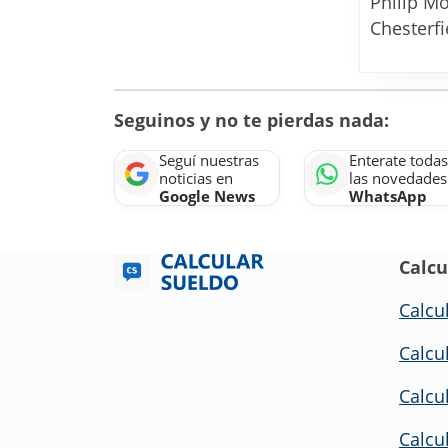
Philip Mo
llegue
Chesterfi
a
un
2%
Seguinos y no te pierdas nada:
Seguí nuestras
Enterate todas
noticias en
las novedades
Google News
WhatsApp
Calcu
Calcu
Calcu
Calcu
Calcul