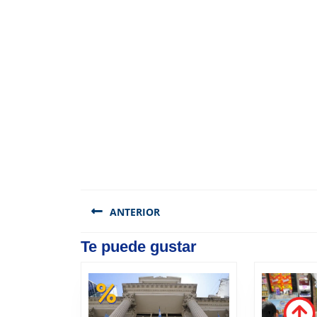
Navegación
de
ANTERIOR
entradas
Previous
Te puede gustar
post: