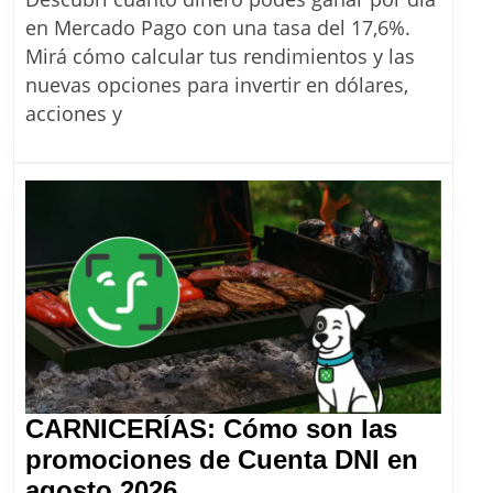
$1.000.00
en Mercado Pago con una tasa del 17,6%.
en
Mirá cómo calcular tus rendimientos y las
Mercado
nuevas opciones para invertir en dólares,
Pago?
acciones y
El
cálculo
diario
para
hacer
rendir
tu
sueldo
CARNICERÍAS: Cómo son las
promociones de Cuenta DNI en
CARNICERÍAS:
agosto 2026