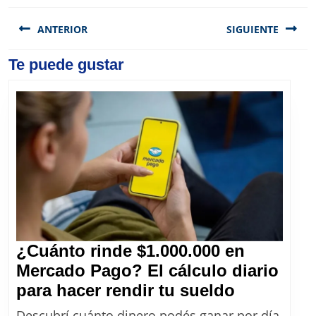
Navegación
de
ANTERIOR
SIGUIENTE
entradas
Previous
Te puede gustar
Next
post:
post:
¿Cuánto rinde $1.000.000 en
Mercado Pago? El cálculo diario
¿Cuánto
para hacer rendir tu sueldo
rinde
Descubrí cuánto dinero podés ganar por día