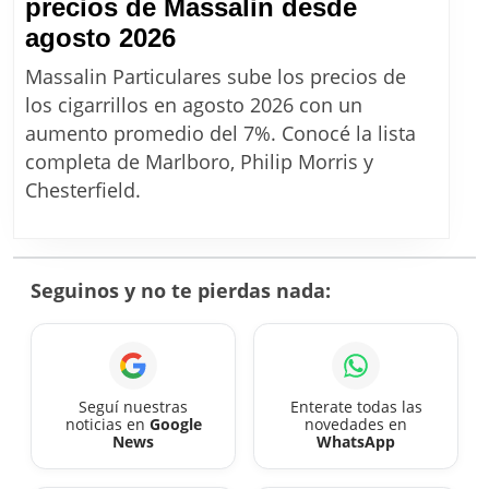
precios de Massalin desde
Aumento
agosto 2026
de
Massalin Particulares sube los precios de
cigarrillos
los cigarrillos en agosto 2026 con un
en
aumento promedio del 7%. Conocé la lista
Argentina:
completa de Marlboro, Philip Morris y
la
Chesterfield.
lista
completa
de
Seguinos y no te pierdas nada:
precios
de
Massalin
desde
Seguí nuestras
Enterate todas las
noticias en
Google
novedades en
agosto
News
WhatsApp
2026