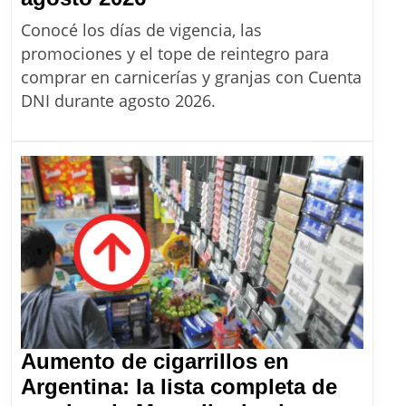
Cómo
Conocé los días de vigencia, las
son
promociones y el tope de reintegro para
las
comprar en carnicerías y granjas con Cuenta
promociones
DNI durante agosto 2026.
de
Cuenta
DNI
en
agosto
2026
Aumento de cigarrillos en
Argentina: la lista completa de