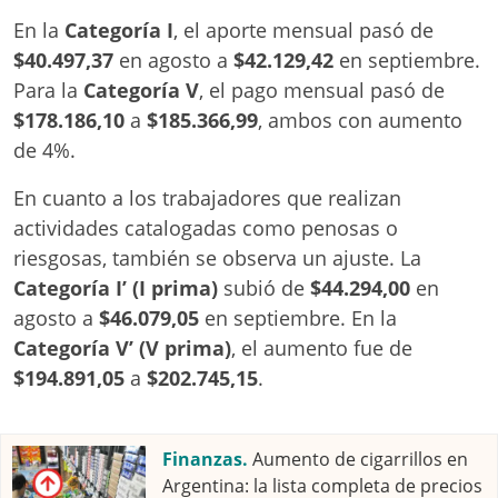
En la
Categoría I
, el aporte mensual pasó de
$40.497,37
en agosto a
$42.129,42
en septiembre.
Para la
Categoría V
, el pago mensual pasó de
$178.186,10
a
$185.366,99
, ambos con aumento
de 4%.
En cuanto a los trabajadores que realizan
actividades catalogadas como penosas o
riesgosas, también se observa un ajuste. La
Categoría I’ (I prima)
subió de
$44.294,00
en
agosto a
$46.079,05
en septiembre. En la
Categoría V’ (V prima)
, el aumento fue de
$194.891,05
a
$202.745,15
.
Finanzas.
Aumento de cigarrillos en
Argentina: la lista completa de precios