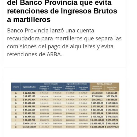
del Banco Provincia que evita
retenciones de Ingresos Brutos
Alquileres
a martilleros
en
Banco Provincia lanzó una cuenta
PBA:
recaudadora para martilleros que separa las
el
comisiones del pago de alquileres y evita
servicio
retenciones de ARBA.
del
Banco
Provincia
que
evita
retenciones
de
Ingresos
Brutos