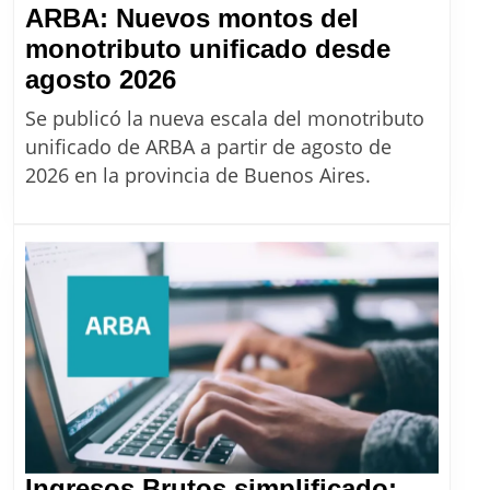
a
ARBA: Nuevos montos del
martilleros
monotributo unificado desde
ARBA:
agosto 2026
Nuevos
Se publicó la nueva escala del monotributo
montos
unificado de ARBA a partir de agosto de
del
2026 en la provincia de Buenos Aires.
monotributo
unificado
desde
agosto
2026
Ingresos Brutos simplificado: