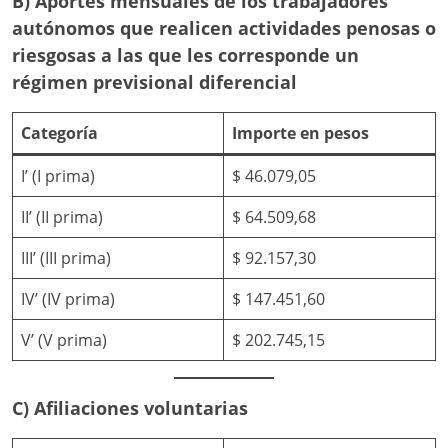
B) Aportes mensuales de los trabajadores
autónomos que realicen actividades penosas o
riesgosas a las que les corresponde un
régimen previsional diferencial
Categoría
Importe en pesos
I’ (I prima)
$ 46.079,05
II’ (II prima)
$ 64.509,68
III’ (III prima)
$ 92.157,30
IV’ (IV prima)
$ 147.451,60
V’ (V prima)
$ 202.745,15
C) Afiliaciones voluntarias