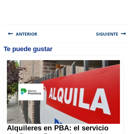
Navegación
de
ANTERIOR
SIGUIENTE
entradas
Previous
Te puede gustar
Next
post:
post:
Alquileres en PBA: el servicio