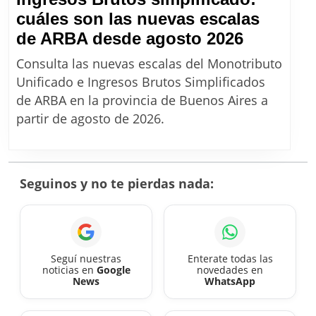
cuáles son las nuevas escalas
Ingresos
de ARBA desde agosto 2026
Brutos
Consulta las nuevas escalas del Monotributo
simplific
Unificado e Ingresos Brutos Simplificados
cuáles
de ARBA en la provincia de Buenos Aires a
son
partir de agosto de 2026.
las
nuevas
escalas
Seguinos y no te pierdas nada:
de
ARBA
desde
agosto
Seguí nuestras
Enterate todas las
noticias en
Google
novedades en
2026
News
WhatsApp