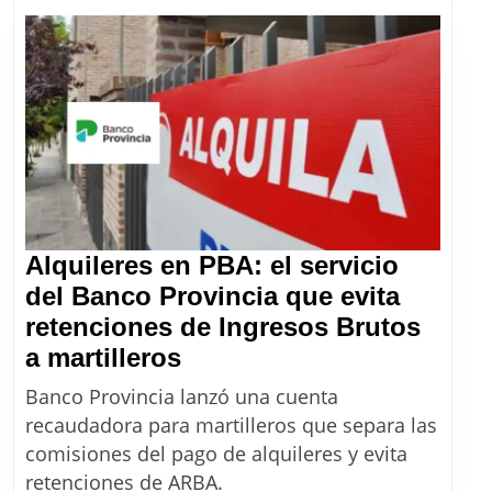
nuevas
escalas
de
ARBA
desde
agosto
2026
Alquileres en PBA: el servicio
del Banco Provincia que evita
retenciones de Ingresos Brutos
Alquileres
a martilleros
en
Banco Provincia lanzó una cuenta
PBA:
recaudadora para martilleros que separa las
el
comisiones del pago de alquileres y evita
servicio
retenciones de ARBA.