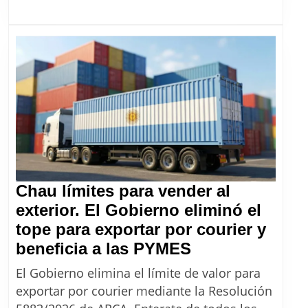
del
Banco
Provincia
que
evita
retenciones
de
Ingresos
Brutos
a
Chau límites para vender al
martilleros
exterior. El Gobierno eliminó el
tope para exportar por courier y
Chau
beneficia a las PYMES
límites
El Gobierno elimina el límite de valor para
para
exportar por courier mediante la Resolución
vender