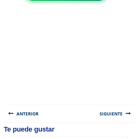
Navegación
de
ANTERIOR
SIGUIENTE
entradas
Previous
Te puede gustar
Next
post:
post: