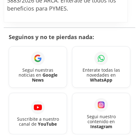
5883/2026 de ARCA. Enterate de todos los
al
beneficios para PYMES.
exterior.
El
Gobierno
Seguinos y no te pierdas nada:
eliminó
el
tope
para
Seguí nuestras
Enterate todas las
noticias en
Google
novedades en
exportar
News
WhatsApp
por
courier
y
beneficia
Segui nuestro
Suscribite a nuestro
a
contenido en
canal de
YouTube
Instagram
las
PYMES