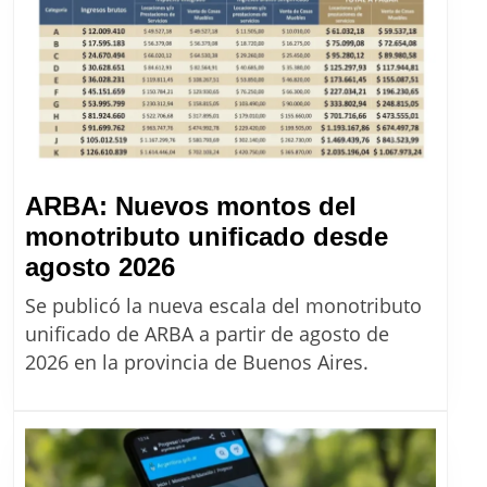
precios
de
Massalin
desde
agosto
2026
ARBA: Nuevos montos del
monotributo unificado desde
ARBA:
agosto 2026
Nuevos
Se publicó la nueva escala del monotributo
montos
unificado de ARBA a partir de agosto de
del
2026 en la provincia de Buenos Aires.
monotributo
unificado
desde
agosto