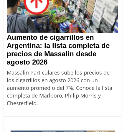
Aumento de cigarrillos en
Argentina: la lista completa de
precios de Massalin desde
Aumento
agosto 2026
de
Massalin Particulares sube los precios de
cigarrillos
los cigarrillos en agosto 2026 con un
en
aumento promedio del 7%. Conocé la lista
Argentina:
completa de Marlboro, Philip Morris y
la
Chesterfield.
lista
completa
de