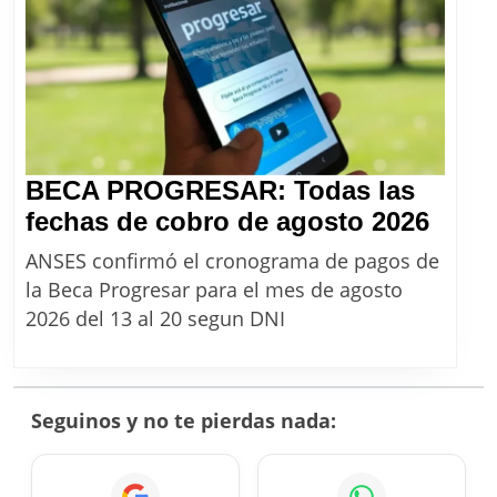
2026
BECA PROGRESAR: Todas las
BEC
fechas de cobro de agosto 2026
PRO
ANSES confirmó el cronograma de pagos de
Toda
la Beca Progresar para el mes de agosto
las
2026 del 13 al 20 segun DNI
fech
de
cobr
Seguinos y no te pierdas nada:
de
agos