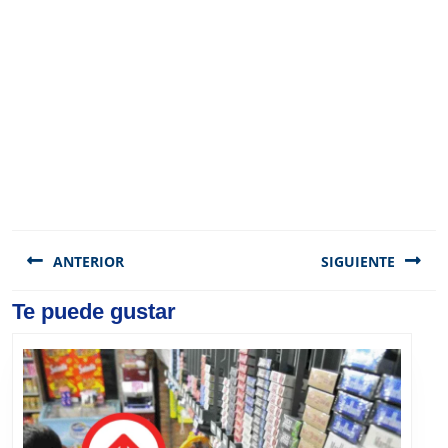
Navegación
de
ANTERIOR
SIGUIENTE
entradas
Previous
Te puede gustar
Next
post:
post: