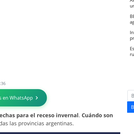
A
u
B
a
In
p
E
r
:36
s en WhatsApp
B
fechas para el receso invernal
.
Cuándo son
das las provincias argentinas.