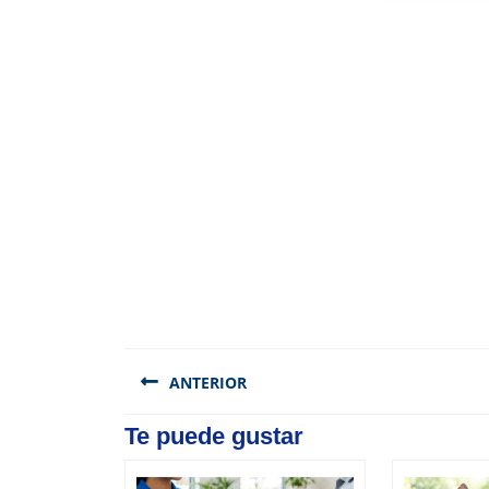
Navegación
de
ANTERIOR
entradas
Previous
Te puede gustar
post: