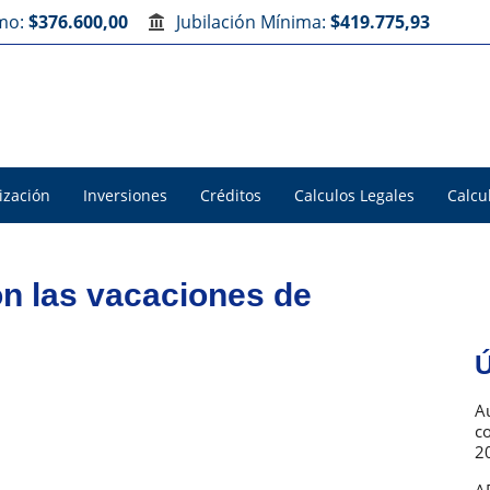
imo:
$376.600,00
Jubilación Mínima:
$419.775,93
ización
Inversiones
Créditos
Calculos Legales
Calcu
n las vacaciones de
Ú
Au
c
2