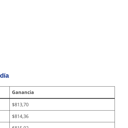
día
Ganancia
$813,70
$814,36
$815,02