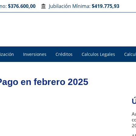
imo:
$376.600,00
Jubilación Mínima:
$419.775,93
ización
Inversiones
Créditos
Calculos Legales
Calcu
ago en febrero 2025
Ú
Au
c
2