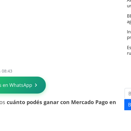
A
u
B
a
In
p
E
r
s 08:43
s en WhatsApp
mos
cuánto podés ganar con Mercado Pago en
B