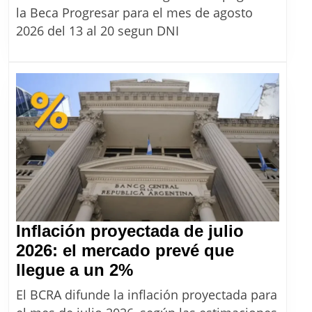
Toda
la Beca Progresar para el mes de agosto
las
2026 del 13 al 20 segun DNI
fech
de
cobr
de
agos
2026
Inflación proyectada de julio
2026: el mercado prevé que
Inflación
llegue a un 2%
proyectada
El BCRA difunde la inflación proyectada para
de