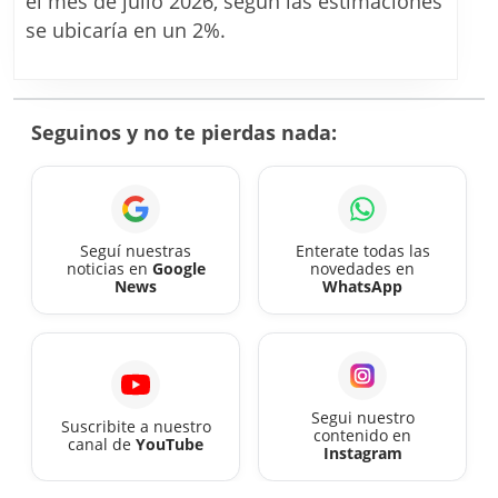
el mes de julio 2026, según las estimaciones
julio
se ubicaría en un 2%.
2026:
el
mercado
Seguinos y no te pierdas nada:
prevé
que
llegue
a
Seguí nuestras
Enterate todas las
noticias en
Google
novedades en
un
News
WhatsApp
2%
Segui nuestro
Suscribite a nuestro
contenido en
canal de
YouTube
Instagram