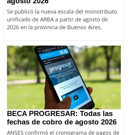
ARBA:
agosto 2026
Nuevos
Se publicó la nueva escala del monotributo
montos
unificado de ARBA a partir de agosto de
del
2026 en la provincia de Buenos Aires.
monotributo
unificado
desde
agosto
2026
BECA PROGRESAR: Todas las
BEC
fechas de cobro de agosto 2026
PRO
ANSES confirmó el cronograma de pagos de