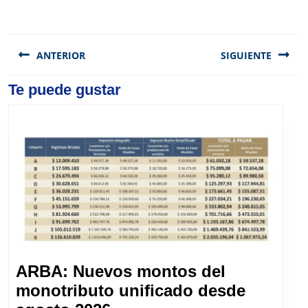
Navegación
de
ANTERIOR
SIGUIENTE
entradas
Previous
Te puede gustar
Next
post:
post:
ARBA: Nuevos montos del
monotributo unificado desde