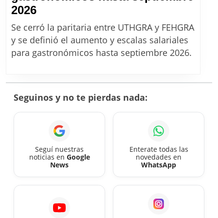
UTHGRA:
2026
Aumento
Se cerró la paritaria entre UTHGRA y FEHGRA
para
y se definió el aumento y escalas salariales
gastronómicos
para gastronómicos hasta septiembre 2026.
hasta
septiembre
2026
Seguinos y no te pierdas nada:
Seguí nuestras
Enterate todas las
noticias en
Google
novedades en
News
WhatsApp