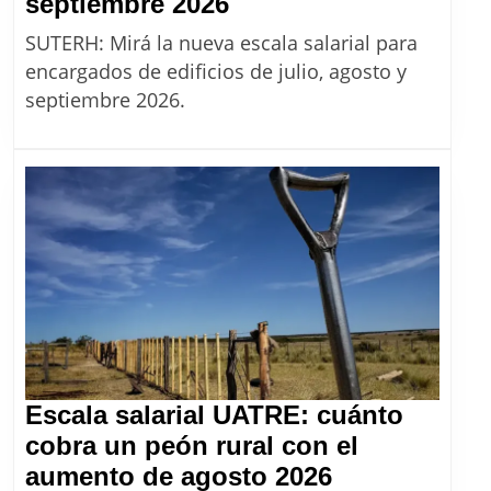
ENCARGADOS
septiembre 2026
DE
SUTERH: Mirá la nueva escala salarial para
EDIFICIO:
encargados de edificios de julio, agosto y
Nueva
septiembre 2026.
escala
salarial
con
aumentos
para
julio,
agosto
y
septiembre
2026
Escala salarial UATRE: cuánto
cobra un peón rural con el
Escala
aumento de agosto 2026