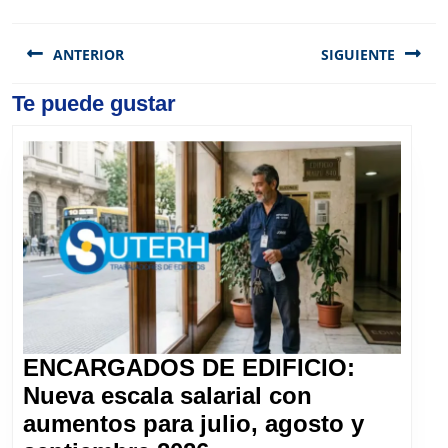
Navegación
de
ANTERIOR
SIGUIENTE
entradas
Previous
Te puede gustar
Next
post:
post:
ENCARGADOS DE EDIFICIO:
Nueva escala salarial con
aumentos para julio, agosto y