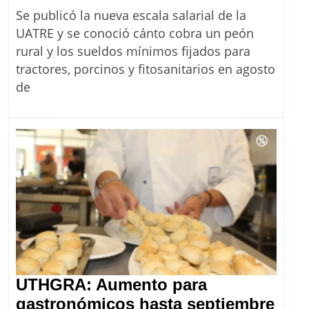
salarial
Se publicó la nueva escala salarial de la
UATRE:
UATRE y se conoció cánto cobra un peón
cuánto
rural y los sueldos mínimos fijados para
cobra
tractores, porcinos y fitosanitarios en agosto
un
de
peón
rural
con
el
aumento
de
agosto
2026
UTHGRA: Aumento para
gastronómicos hasta septiembre