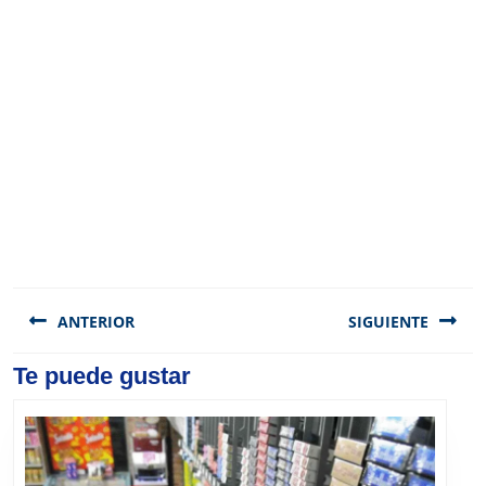
Navegación
de
ANTERIOR
SIGUIENTE
entradas
Previous
Te puede gustar
Next
post:
post: