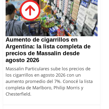
Aumento de cigarrillos en
Argentina: la lista completa de
precios de Massalin desde
Aumento
agosto 2026
de
Massalin Particulares sube los precios de
cigarrillos
los cigarrillos en agosto 2026 con un
en
aumento promedio del 7%. Conocé la lista
Argentina:
completa de Marlboro, Philip Morris y
la
Chesterfield.
lista
completa