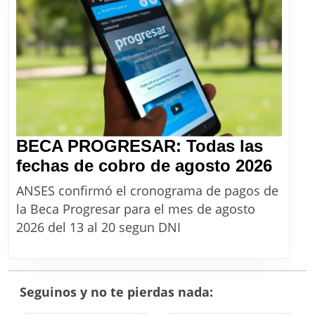
agosto
2026
BECA PROGRESAR: Todas las
BEC
fechas de cobro de agosto 2026
PRO
ANSES confirmó el cronograma de pagos de
Toda
la Beca Progresar para el mes de agosto
las
2026 del 13 al 20 segun DNI
fech
de
cobr
Seguinos y no te pierdas nada:
de