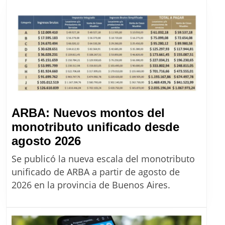
de
precios
de
Massalin
desde
agosto
2026
ARBA: Nuevos montos del
monotributo unificado desde
ARBA:
agosto 2026
Nuevos
Se publicó la nueva escala del monotributo
montos
unificado de ARBA a partir de agosto de
del
2026 en la provincia de Buenos Aires.
monotributo
unificado
desde