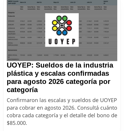
en
agosto
y
septiembre
2026
UOYEP: Sueldos de la industria
plástica y escalas confirmadas
para agosto 2026 categoría por
UOYEP:
categoría
Sueldos
Confirmaron las escalas y sueldos de UOYEP
de
para cobrar en agosto 2026. Consultá cuánto
la
cobra cada categoría y el detalle del bono de
industria
$85.000.
plástica