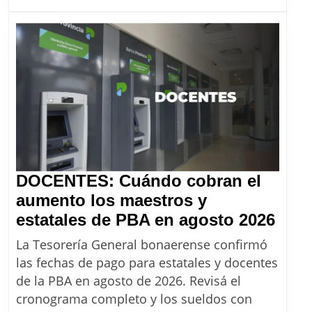
y
escalas
confirmadas
para
agosto
2026
categoría
por
categoría
DOCENTES: Cuándo cobran el
aumento los maestros y
DOC
estatales de PBA en agosto 2026
Cuá
La Tesorería General bonaerense confirmó
cobr
las fechas de pago para estatales y docentes
el
de la PBA en agosto de 2026. Revisá el
aum
cronograma completo y los sueldos con