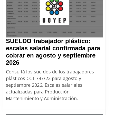
SUELDO trabajador plástico:
escalas salarial confirmada para
cobrar en agosto y septiembre
SUELDO
2026
trabajador
Consultá los sueldos de los trabajadores
plástico:
plásticos CCT 797/22 para agosto y
escalas
septiembre 2026. Escalas salariales
salarial
actualizadas para Producción,
confirmada
Mantenimiento y Administración.
para
cobrar