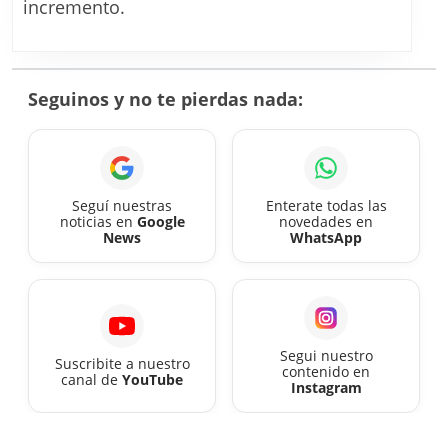
los
incremento.
maes
y
esta
Seguinos y no te pierdas nada:
de
PBA
en
agos
Seguí nuestras
Enterate todas las
noticias en
Google
novedades en
2026
News
WhatsApp
Segui nuestro
Suscribite a nuestro
contenido en
canal de
YouTube
Instagram