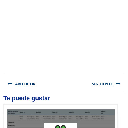
Navegación
de
ANTERIOR
SIGUIENTE
entradas
Previous
Te puede gustar
Next
post:
post: