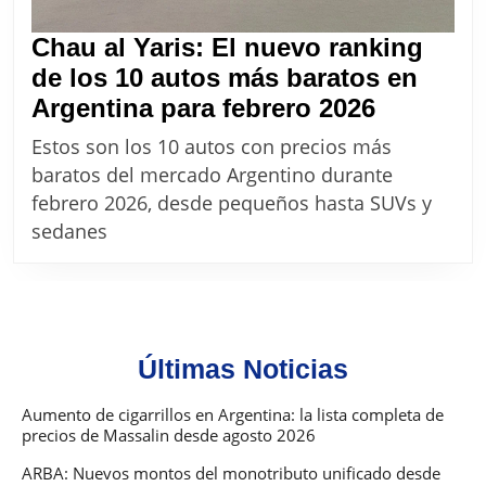
Chau al Yaris: El nuevo ranking
de los 10 autos más baratos en
Chau
Argentina para febrero 2026
al
Estos son los 10 autos con precios más
Yaris:
baratos del mercado Argentino durante
El
febrero 2026, desde pequeños hasta SUVs y
nuevo
sedanes
ranking
de
los
10
Últimas Noticias
autos
más
Aumento de cigarrillos en Argentina: la lista completa de
precios de Massalin desde agosto 2026
baratos
en
ARBA: Nuevos montos del monotributo unificado desde