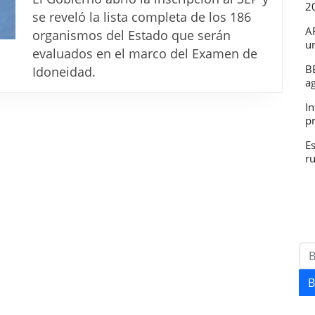
2
los
se reveló la lista completa de los 186
186
A
organismos del Estado que serán
u
organismos
evaluados en el marco del Examen de
del
B
Idoneidad.
a
Estado
In
incluidos
p
en
E
el
r
Examen
de
Idoneidad
B