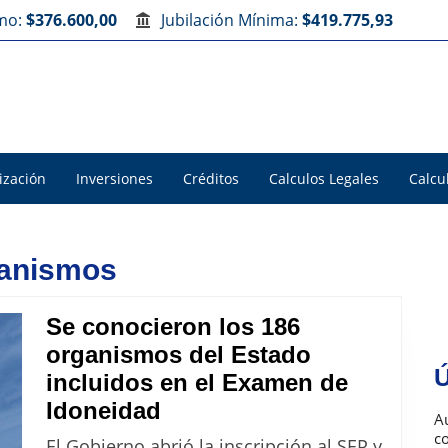
imo:
$376.600,00
Jubilación Mínima:
$419.775,93
ización
Inversiones
Créditos
Calculos Legales
Calcu
ganismos
Se conocieron los 186
organismos del Estado
Ú
incluidos en el Examen de
Se
Idoneidad
Au
conocieron
c
El Gobierno abrió la inscripción al SEP y