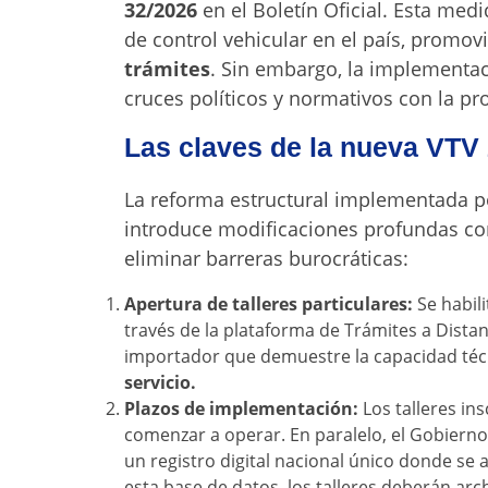
32/2026
en el Boletín Oficial. Esta me
de control vehicular en el país, promov
trámites
. Sin embargo, la implementac
cruces políticos y normativos con la pr
Las claves de la nueva VTV
La reforma estructural implementada po
introduce modificaciones profundas con 
eliminar barreras burocráticas
:
Apertura de talleres particulares:
Se habili
través de la plataforma de Trámites a Distan
importador que demuestre la capacidad téc
servicio.
Plazos de implementación:
Los talleres in
comenzar a operar. En paralelo, el Gobierno
un registro digital nacional único donde se 
esta base de datos, los talleres deberán archi