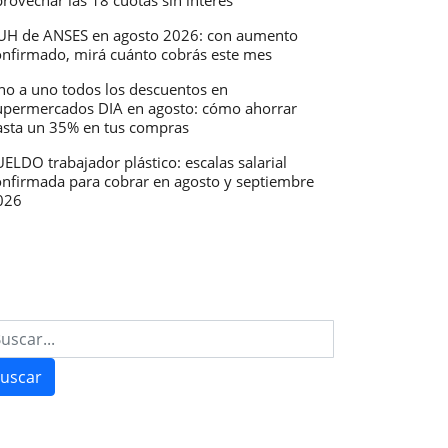
rovechar las 18 cuotas sin interés
UH de ANSES en agosto 2026: con aumento
onfirmado, mirá cuánto cobrás este mes
no a uno todos los descuentos en
upermercados DIA en agosto: cómo ahorrar
asta un 35% en tus compras
ELDO trabajador plástico: escalas salarial
onfirmada para cobrar en agosto y septiembre
026
uscar