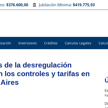
imo:
$376.600,00
Jubilación Mínima:
$419.775,93
ización
Inversiones
Créditos
Calculos Legales
Calcu
 de la desregulación
 los controles y tarifas en
Ú
 Aires
E
r
D