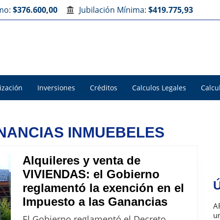
imo:
$376.600,00
Jubilación Mínima:
$419.775,93
ización
Inversiones
Créditos
Calculos Legales
Calcu
 GANANCIAS INMUEBELES
Alquileres y venta de
VIVIENDAS: el Gobierno
Ú
reglamentó la exención en el
Alquilere
Impuesto a las Ganancias
A
y
u
El Gobierno reglamentó el Decreto