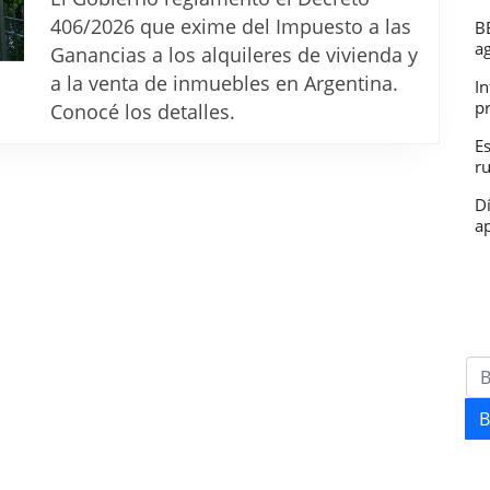
venta
406/2026 que exime del Impuesto a las
B
de
a
Ganancias a los alquileres de vivienda y
VIVIEND
a la venta de inmuebles en Argentina.
In
el
p
Conocé los detalles.
Gobierno
E
r
reglamen
la
D
ap
exención
en
el
Impuesto
a
las
Ganancia
B