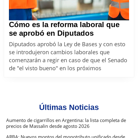
Cómo es la reforma laboral que
Cómo
se aprobó en Diputados
es
Diputados aprobó la Ley de Bases y con esto
la
se introdujeron cambios laborales que
reforma
comenzarán a regir en caso de que el Senado
laboral
de "el visto bueno" en los próximos
que
se
aprobó
en
Últimas Noticias
Diputados
Aumento de cigarrillos en Argentina: la lista completa de
precios de Massalin desde agosto 2026
ARBA: Nuevos montos del monotributo unificado desde