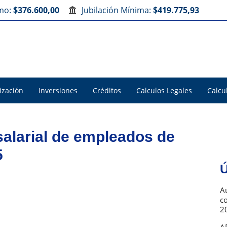
imo:
$376.600,00
Jubilación Mínima:
$419.775,93
ización
Inversiones
Créditos
Calculos Legales
Calcu
alarial de empleados de
5
Ú
Au
c
2