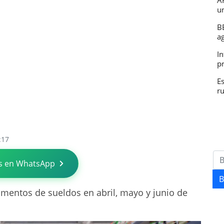
A
u
B
a
In
p
E
r
:17
s en WhatsApp
B
entos de sueldos en abril, mayo y junio de