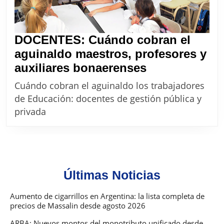
DOCENTES: Cuándo cobran el
aguinaldo maestros, profesores y
DOCENTES:
auxiliares bonaerenses
Cuándo
Cuándo cobran el aguinaldo los trabajadores
cobran
de Educación: docentes de gestión pública y
el
privada
aguinaldo
maestros,
profesores
y
Últimas Noticias
auxiliares
bonaerenses
Aumento de cigarrillos en Argentina: la lista completa de
precios de Massalin desde agosto 2026
ARBA: Nuevos montos del monotributo unificado desde