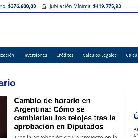
imo:
$376.600,00
Jubilación Mínima:
$419.775,93
ización
Inversiones
Créditos
Calculos Legales
Calcu
ario
Cambio de horario en
Argentina: Cómo se
Ú
cambiarían los relojes tras la
Cambio
aprobación en Diputados
A
de
u
Tras la aprobación de un proyecto en la