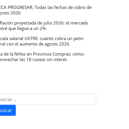
ECA PROGRESAR: Todas las fechas de cobro de
gosto 2026
:
flación proyectada de julio 2026: el mercado
revé que llegue a un 2%
scala salarial UATRE: cuánto cobra un peón
ural con el aumento de agosto 2026
an
ía de la Niñez en Provincia Compras: cómo
rovechar las 18 cuotas sin interés
ón
s
uscar