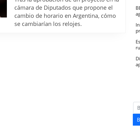
horario
cámara de Diputados que propone el
B
en
a
cambio de horario en Argentina, cómo
Argentina
se cambiarían los relojes.
In
Cómo
p
se
E
r
cambiarí
los
D
ap
relojes
tras
la
aprobaci
en
Diputado
B