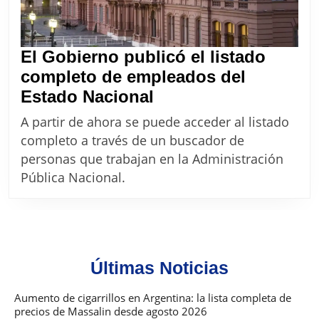
El Gobierno publicó el listado
completo de empleados del
El
Estado Nacional
Gobierno
A partir de ahora se puede acceder al listado
publicó
completo a través de un buscador de
el
personas que trabajan en la Administración
listado
Pública Nacional.
completo
de
empleados
del
Últimas Noticias
Estado
Nacional
Aumento de cigarrillos en Argentina: la lista completa de
precios de Massalin desde agosto 2026