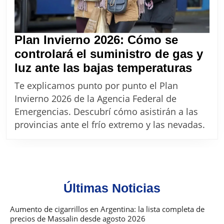
Plan Invierno 2026: Cómo se
controlará el suministro de gas y
Plan
luz ante las bajas temperaturas
Invie
Te explicamos punto por punto el Plan
2026:
Invierno 2026 de la Agencia Federal de
Cóm
Emergencias. Descubrí cómo asistirán a las
se
provincias ante el frío extremo y las nevadas.
contr
el
sumin
de
Últimas Noticias
gas
y
Aumento de cigarrillos en Argentina: la lista completa de
precios de Massalin desde agosto 2026
luz