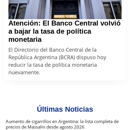
Atención: El Banco Central volvió
a bajar la tasa de política
Atención:
monetaria
El
El Directorio del Banco Central de la
Banco
República Argentina (BCRA) dispuso hoy
Central
reducir la tasa de política monetaria
volvió
nuevamente.
a
bajar
la
tasa
Últimas Noticias
de
política
Aumento de cigarrillos en Argentina: la lista completa de
precios de Massalin desde agosto 2026
monetaria