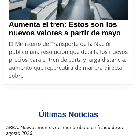
Aumenta el tren: Estos son los
Aum
nuevos valores a partir de mayo
el
El Ministerio de Transporte de la Nación
tren:
publicó una resolución que detalla los nuevos
Esto
precios para el tren de corta y larga distancia,
son
aumento que repercutirá de manera directa
los
sobre
nue
valo
a
parti
Últimas Noticias
de
may
ARBA: Nuevos montos del monotributo unificado desde
agosto 2026