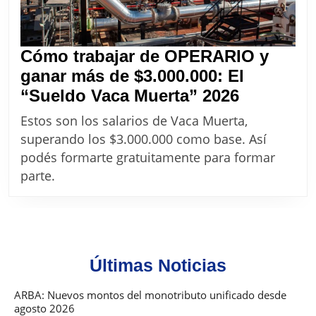
Cómo trabajar de OPERARIO y
ganar más de $3.000.000: El
Cómo
“Sueldo Vaca Muerta” 2026
trabajar
Estos son los salarios de Vaca Muerta,
de
superando los $3.000.000 como base. Así
OPERAR
podés formarte gratuitamente para formar
y
parte.
ganar
más
de
$3.000.00
Últimas Noticias
El
“Sueldo
ARBA: Nuevos montos del monotributo unificado desde
agosto 2026
Vaca