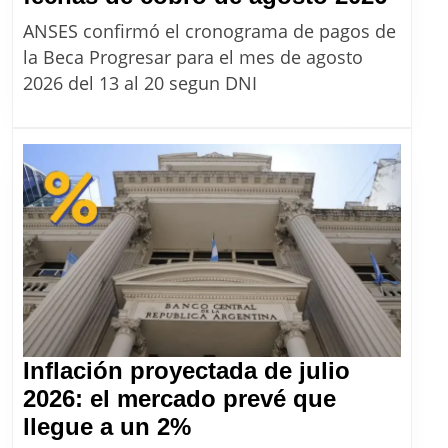
PRO
ANSES confirmó el cronograma de pagos de
Toda
la Beca Progresar para el mes de agosto
las
2026 del 13 al 20 segun DNI
fech
de
cobr
de
agos
2026
Inflación proyectada de julio
2026: el mercado prevé que
Inflación
llegue a un 2%