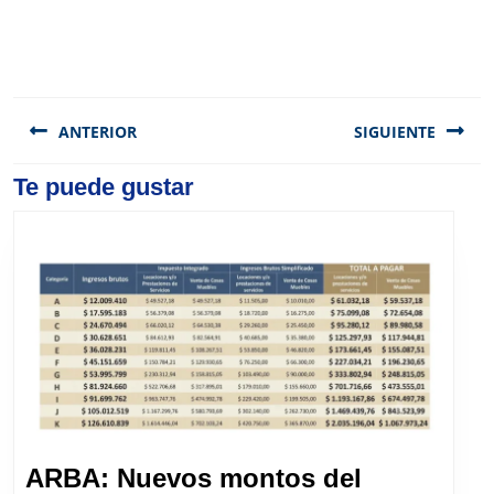
Navegación
de
ANTERIOR
SIGUIENTE
entradas
Previous
Te puede gustar
Next
post:
post:
ARBA: Nuevos montos del