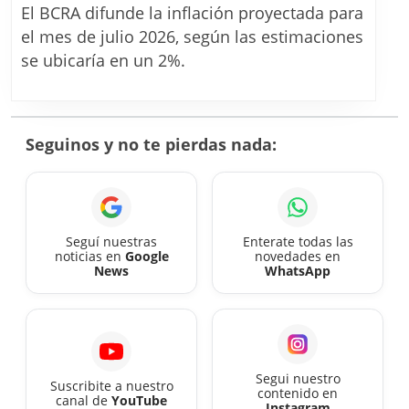
proyectada
El BCRA difunde la inflación proyectada para
de
el mes de julio 2026, según las estimaciones
julio
se ubicaría en un 2%.
2026:
el
mercado
Seguinos y no te pierdas nada:
prevé
que
llegue
a
Seguí nuestras
Enterate todas las
noticias en
Google
novedades en
un
News
WhatsApp
2%
Segui nuestro
Suscribite a nuestro
contenido en
canal de
YouTube
Instagram