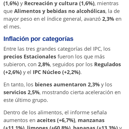
(1,6%)
y
Recreación y cultura (1,6%)
, mientras
que
Alimentos y bebidas no alcohólicas
, la de
mayor peso en el índice general, avanzó
2,3%
en
el mes.
Inflación por categorías
Entre las tres grandes categorías del IPC, los
precios Estacionales
fueron los que más
subieron, con
2,8%
, seguidos por los
Regulados
(+2,6%)
y el
IPC Núcleo (+2,2%)
.
En tanto, los
bienes aumentaron 2,3%
y los
servicios 2,5%
, mostrando cierta aceleración en
este último grupo.
Dentro de los alimentos, el informe señala
aumentos en
aceites (+6,7%)
,
manzanas
(+11,1%)
,
limones (+60,8%)
,
bananas (+13,3%)
y