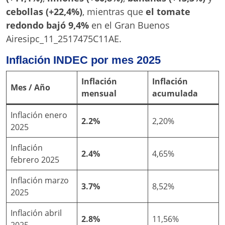
cebollas (+22,4%)
, mientras que
el tomate
redondo bajó 9,4%
en el Gran Buenos
Airesipc_11_2517475C11AE.
Inflación INDEC por mes 2025
Inflación
Inflación
Mes / Año
mensual
acumulada
Inflación enero
2.2%
2,20%
2025
Inflación
2.4%
4,65%
febrero 2025
Inflación marzo
3.7%
8,52%
2025
Inflación abril
2.8%
11,56%