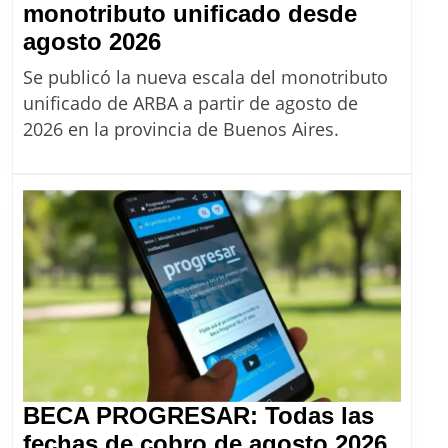
monotributo unificado desde
ARBA:
agosto 2026
Nuevos
Se publicó la nueva escala del monotributo
montos
unificado de ARBA a partir de agosto de
del
2026 en la provincia de Buenos Aires.
monotributo
unificado
desde
agosto
2026
BECA PROGRESAR: Todas las
BEC
fechas de cobro de agosto 2026