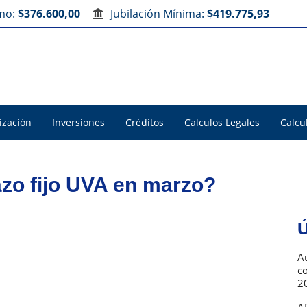
imo:
$376.600,00
Jubilación Mínima:
$419.775,93
ización
Inversiones
Créditos
Calculos Legales
Calcu
zo fijo UVA en marzo?
Ú
Au
c
2