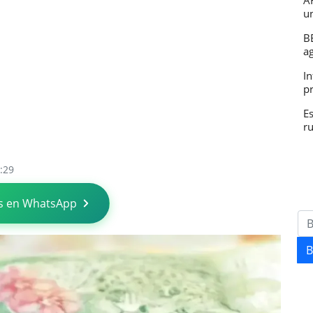
A
u
B
a
In
p
E
r
:29
s en WhatsApp
B