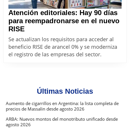
Atención editoriales: Hay 90 días
para reempadronarse en el nuevo
Atención
RISE
editoriales:
Se actualizan los requisitos para acceder al
Hay
beneficio RISE de arancel 0% y se moderniza
90
el registro de las empresas del sector.
días
para
reempadronarse
en
Últimas Noticias
el
nuevo
Aumento de cigarrillos en Argentina: la lista completa de
precios de Massalin desde agosto 2026
RISE
ARBA: Nuevos montos del monotributo unificado desde
agosto 2026